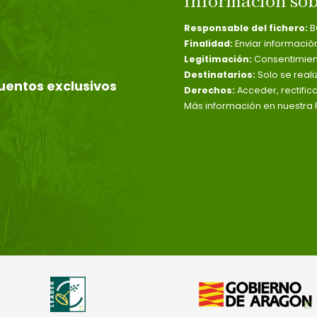
Información sob
Responsable del fichero:
B
Finalidad:
Enviar informació
Legitimación:
Consentimient
Destinatarios:
Solo se reali
uentos exclusivos
Derechos:
Acceder, rectific
Más información en nuestra P