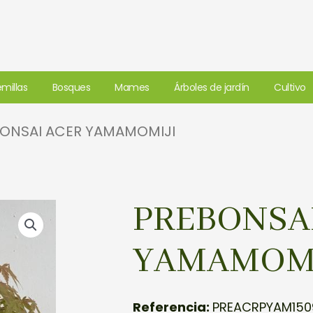
millas
Bosques
Mames
Árboles de jardín
Cultivo
BONSAI ACER YAMAMOMIJI
PREBONSA
YAMAMOMI
Referencia:
PREACRPYAM150