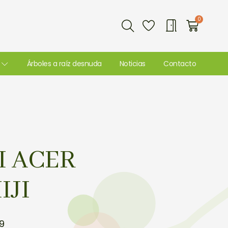
Buscar
0
Carri
Árboles a raíz desnuda
Noticias
Contacto
I ACER
JI
9