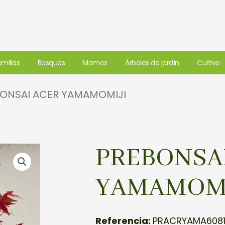
millas
Bosques
Mames
Árboles de jardín
Cultivo
BONSAI ACER YAMAMOMIJI
PREBONSA
YAMAMOMI
Referencia:
PRACRYAMA608