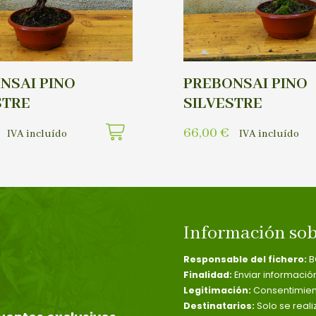
NSAI PINO
PREBONSAI PINO
STRE
SILVESTRE
66,00
€
IVA incluído
IVA incluído
Información sob
Responsable del fichero:
B
Finalidad:
Enviar informació
Legitimación:
Consentimient
Destinatarios:
Solo se reali