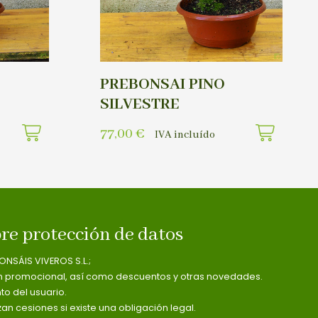
PREBONSAI PINO
SILVESTRE
77,00
€
IVA incluído
re protección de datos
ONSÁIS VIVEROS S.L.;
n promocional, así como descuentos y otras novedades.
o del usuario.
zan cesiones si existe una obligación legal.