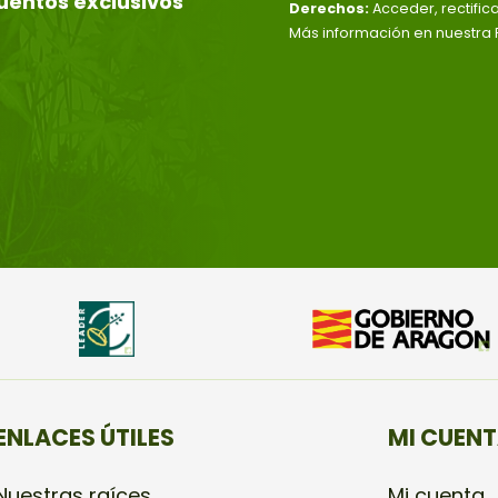
uentos exclusivos
Derechos:
Acceder, rectific
Más información en nuestra P
ENLACES ÚTILES
MI CUEN
Nuestras raíces
Mi cuenta