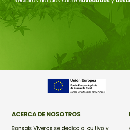
Recibirás noticias sobre
novedades
y
desc
ACERCA DE NOSOTROS
Bonsais Viveros se dedica al cultivo y