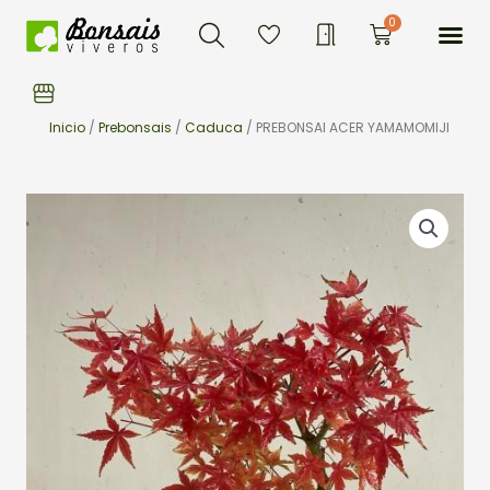
Buscar
Ir
Me
0
Carrito
al
contenido
Inicio
/
Prebonsais
/
Caduca
/ PREBONSAI ACER YAMAMOMIJI