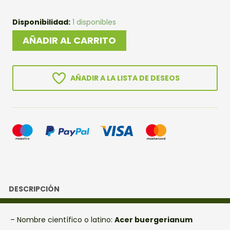
PREBONSAI
Disponibilidad:
1 disponibles
ARCE
AÑADIR AL CARRITO
BURGERIANO
cantidad
AÑADIR A LA LISTA DE DESEOS
DESCRIPCIÓN
– Nombre científico o latino:
Acer buergerianum