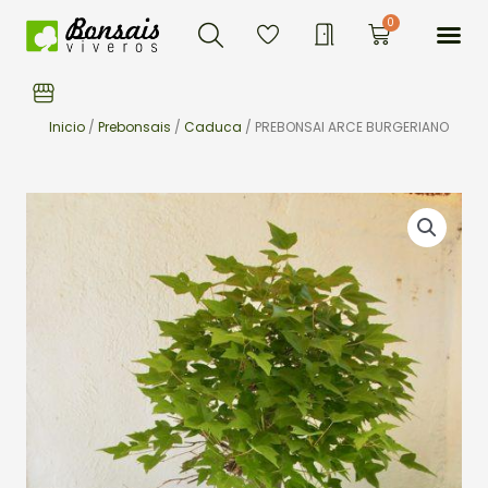
Buscar
Ir
Me
0
Carrito
al
contenido
Inicio
/
Prebonsais
/
Caduca
/ PREBONSAI ARCE BURGERIANO