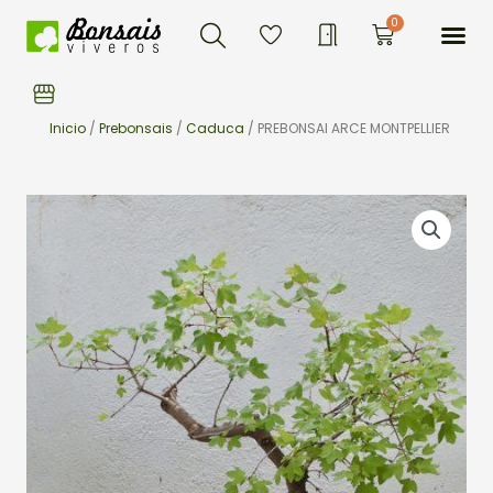
Buscar
Ir
Me
0
Carrito
al
contenido
Inicio
/
Prebonsais
/
Caduca
/ PREBONSAI ARCE MONTPELLIER