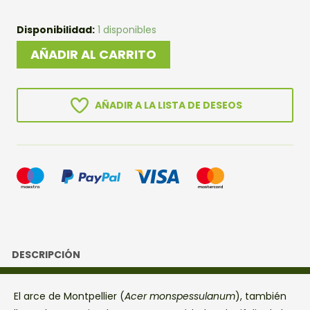
PREBONSAI
Disponibilidad:
1 disponibles
ARCE
AÑADIR AL CARRITO
MONTPELLIER
cantidad
AÑADIR A LA LISTA DE DESEOS
DESCRIPCIÓN
El arce de Montpellier (
Acer monspessulanum
), también