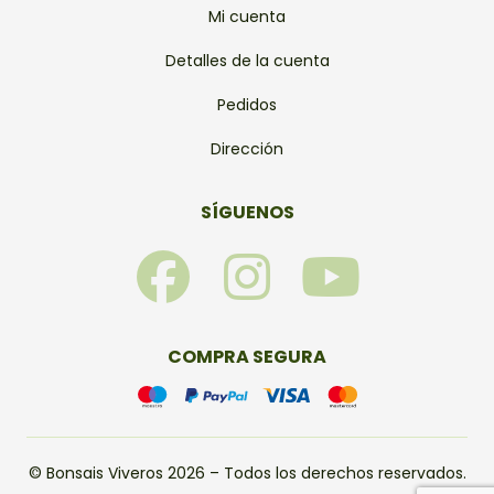
Mi cuenta
Detalles de la cuenta
Pedidos
Dirección
SÍGUENOS
F
I
Y
a
n
o
c
s
u
COMPRA SEGURA
e
t
t
b
a
u
© Bonsais Viveros 2026 – Todos los derechos reservados.