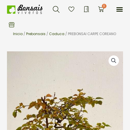
Buscar
Ir
Me
0
Carrito
al
contenido
Inicio
/
Prebonsais
/
Caduca
/ PREBONSAI CARPE COREANO