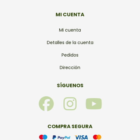
MI CUENTA
Mi cuenta
Detalles de la cuenta
Pedidos
Dirección
SÍGUENOS
F
I
Y
a
n
o
c
s
u
COMPRA SEGURA