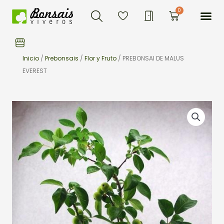
Buscar
Ir
Me
0
Carrito
al
contenido
Inicio
/
Prebonsais
/
Flor y Fruto
/ PREBONSAI DE MALUS
EVEREST