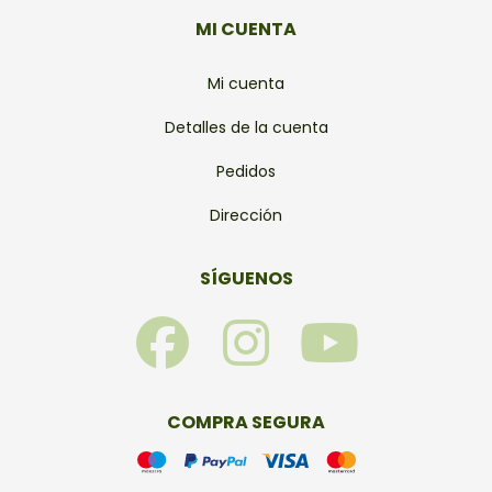
MI CUENTA
Mi cuenta
Detalles de la cuenta
Pedidos
Dirección
SÍGUENOS
F
I
Y
a
n
o
c
s
u
COMPRA SEGURA