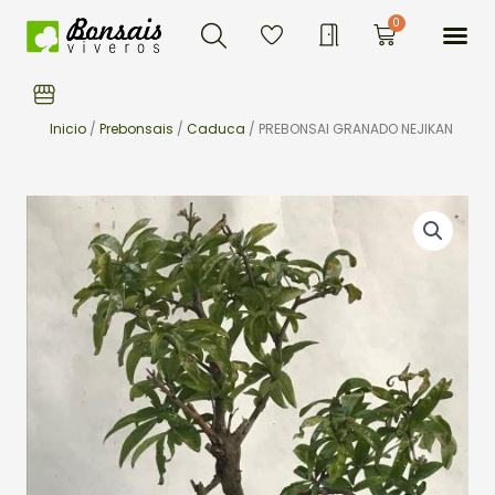
Buscar
Ir
Me
0
Carrito
al
contenido
Inicio
/
Prebonsais
/
Caduca
/ PREBONSAI GRANADO NEJIKAN