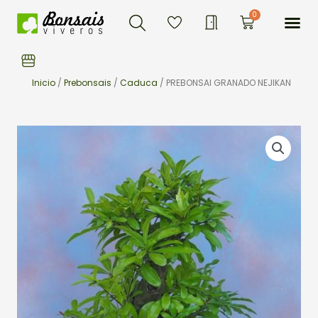
Buscar
Ir
Me
0
Carrito
al
contenido
Inicio
/
Prebonsais
/
Caduca
/ PREBONSAI GRANADO NEJIKAN