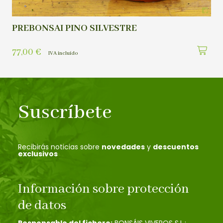
PREBONSAI PINO SILVESTRE
77,00
€
IVA incluído
Suscríbete
Recibirás noticias sobre
novedades
y
descuentos
exclusivos
Información sobre protección
de datos
Responsable del fichero:
BONSÁIS VIVEROS S.L.;