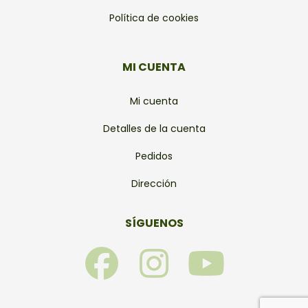
Política de cookies
MI CUENTA
Mi cuenta
Detalles de la cuenta
Pedidos
Dirección
SÍGUENOS
F
I
Y
a
n
o