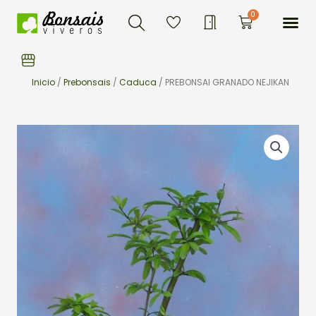
Buscar
Ir
Me
0
Carrito
al
contenido
Inicio
/
Prebonsais
/
Caduca
/ PREBONSAI GRANADO NEJIKAN