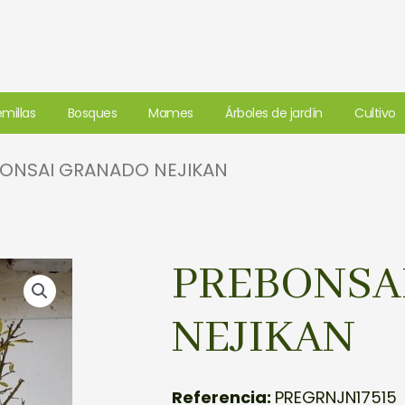
millas
Bosques
Mames
Árboles de jardín
Cultivo
BONSAI GRANADO NEJIKAN
PREBONSA
NEJIKAN
Referencia:
PREGRNJN17515