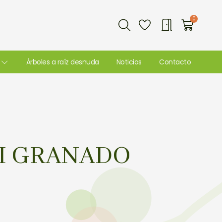
Buscar
0
Carri
Árboles a raíz desnuda
Noticias
Contacto
I GRANADO