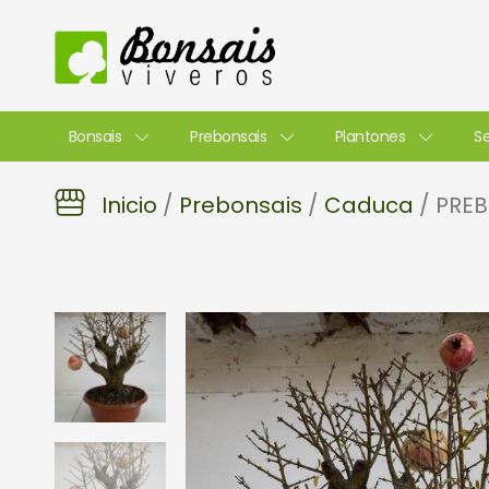
Ir
al
contenido
Bonsais
Prebonsais
Plantones
Se
Inicio
/
Prebonsais
/
Caduca
/ PRE