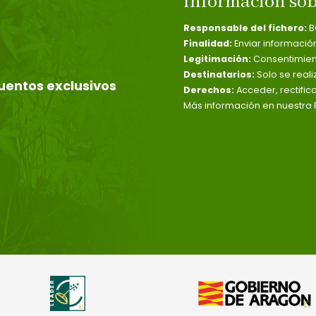
Información sob
Responsable del fichero:
B
Finalidad:
Enviar informació
Legitimación:
Consentimient
Destinatarios:
Solo se reali
uentos exclusivos
Derechos:
Acceder, rectific
Más información en nuestra P