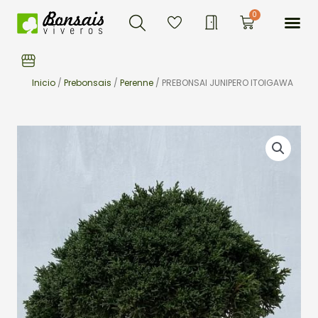
Buscar
Ir
Me
0
Carrito
al
contenido
Inicio
/
Prebonsais
/
Perenne
/ PREBONSAI JUNIPERO ITOIGAWA