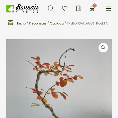
Buscar
Ir
Me
0
Carrito
al
contenido
Inicio
/
Prebonsais
/
Caduca
/ PREBONSAI LAGESTROEMIA