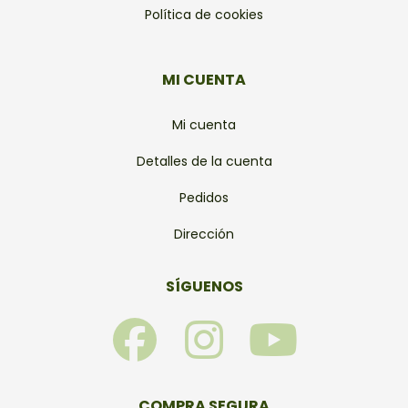
Política de cookies
MI CUENTA
Mi cuenta
Detalles de la cuenta
Pedidos
Dirección
SÍGUENOS
F
I
Y
a
n
o
COMPRA SEGURA