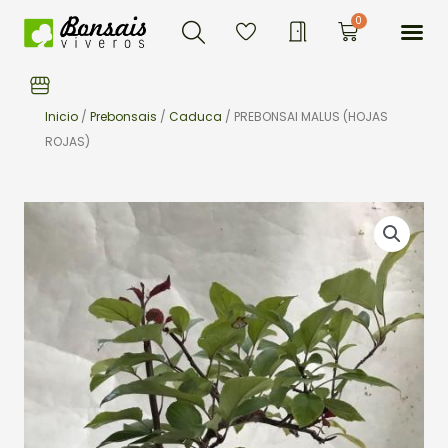
Buscar
Ir
Me
0
Carrito
al
contenido
Inicio
/
Prebonsais
/
Caduca
/ PREBONSAI MALUS (HOJAS
ROJAS)