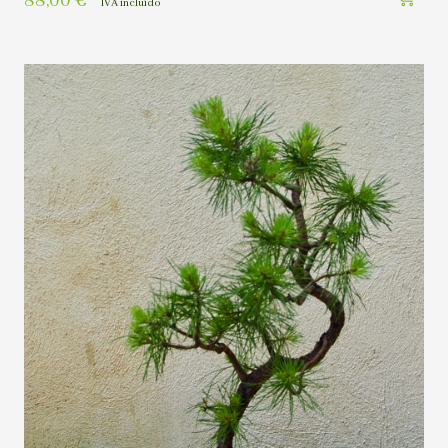
88,00
€
IVA incluído