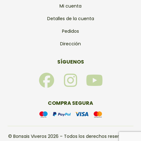
Mi cuenta
Detalles de la cuenta
Pedidos
Dirección
SÍGUENOS
F
I
Y
a
n
o
c
s
u
COMPRA SEGURA
e
t
t
b
a
u
© Bonsais Viveros 2026 – Todos los derechos reservados.