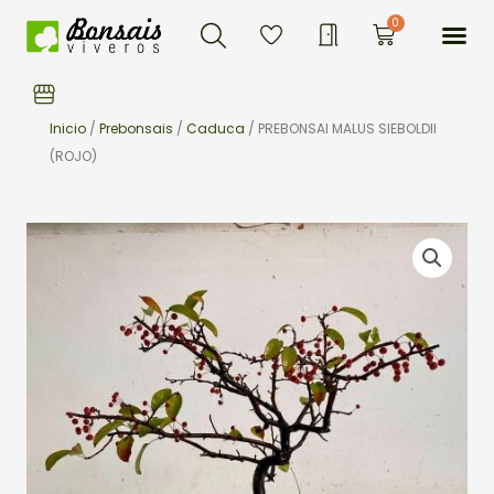
Buscar
Ir
Me
0
Carrito
al
contenido
Inicio
/
Prebonsais
/
Caduca
/ PREBONSAI MALUS SIEBOLDII
(ROJO)