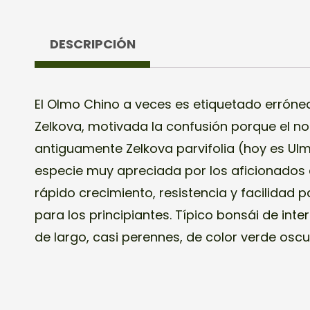
DESCRIPCIÓN
El Olmo Chino a veces es etiquetado erró
ligeramente dentados. Planta semiperennifolia, 
Zelkova, motivada la confusión porque el no
como caducifolia en los climas templado-
antiguamente Zelkova parvifolia (hoy es Ulmu
nuevo en la primavera. En zonas más cálida
especie muy apreciada por los aficionados 
durante todo el año, no llega a perderlas. 
rápido crecimiento, resistencia y facilidad pa
otoño, insignificantes que producirán en m
para los principiantes. Típico bonsái de inter
de largo, casi perennes, de color verde oscur