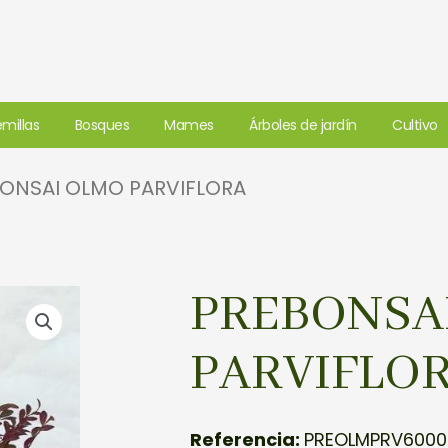
millas
Bosques
Mames
Árboles de jardín
Cultivo
BONSAI OLMO PARVIFLORA
PREBONSA
PARVIFLO
Referencia:
PREOLMPRV6000