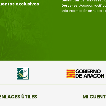
Destinatarios:
Solo se reali
uentos exclusivos
Derechos:
Acceder, rectific
Más información en nuestra P
ENLACES ÚTILES
MI CUEN