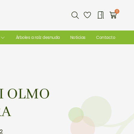
Buscar
0
Carri
Árboles a raíz desnuda
Noticias
Contacto
I OLMO
RA
2