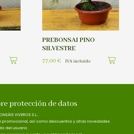
PREBONSAI PINO
SILVESTRE
77,00
€
IVA incluído
re protección de datos
ONSÁIS VIVEROS S.L.;
n promocional, así como descuentos y otras novedades.
o del usuario.