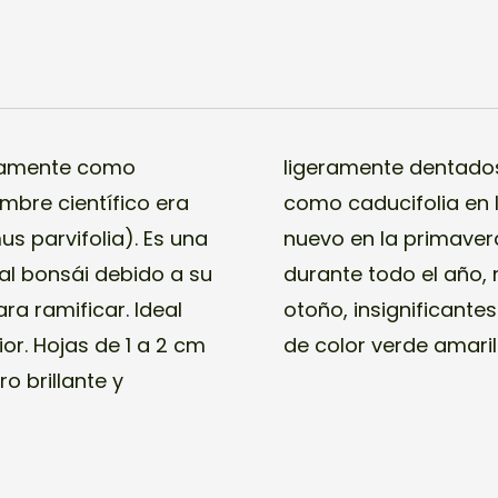
neamente como
que se comporta
mbre científico era
fríos, brotando de
s parvifolia). Es una
s mantiene las hojas
al bonsái debido a su
Flores a principios de
ra ramificar. Ideal
ayo sámaras aladas
ior. Hojas de 1 a 2 cm
de color verde amaril
o brillante y