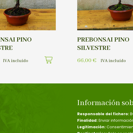
NSAI PINO
PREBONSAI PINO
STRE
SILVESTRE
66,00
€
IVA incluído
IVA incluído
Información sob
Responsable del fichero:
B
Finalidad:
Enviar informació
Legitimación:
Consentimient