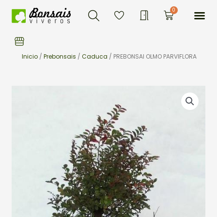
Buscar
Ir
Me
0
Carrito
al
contenido
Inicio
/
Prebonsais
/
Caduca
/ PREBONSAI OLMO PARVIFLORA