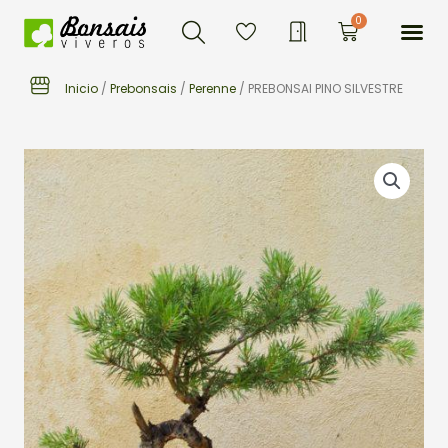
Buscar
Ir
Me
0
Carrito
al
contenido
Inicio
/
Prebonsais
/
Perenne
/ PREBONSAI PINO SILVESTRE