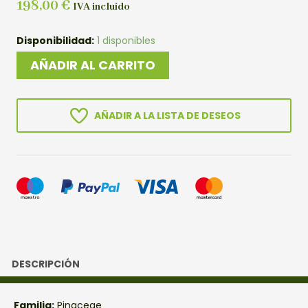
198,00
€
IVA incluído
PREBONSAI
Disponibilidad:
1 disponibles
PINO
AÑADIR AL CARRITO
SILVESTRE
cantidad
AÑADIR A LA LISTA DE DESEOS
DESCRIPCIÓN
Familia:
Pinaceae