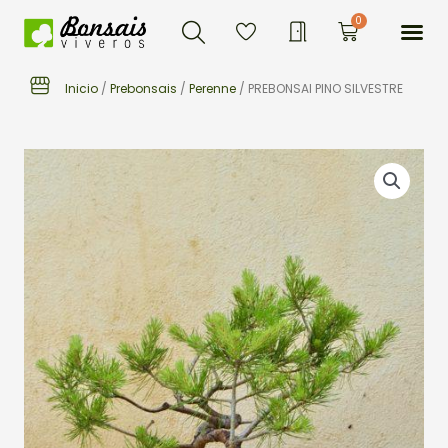
Buscar
Ir
Me
0
Carrito
al
contenido
Inicio
/
Prebonsais
/
Perenne
/ PREBONSAI PINO SILVESTRE