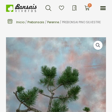
Buscar
Ir
Me
0
Carrito
al
contenido
Inicio
/
Prebonsais
/
Perenne
/ PREBONSAI PINO SILVESTRE