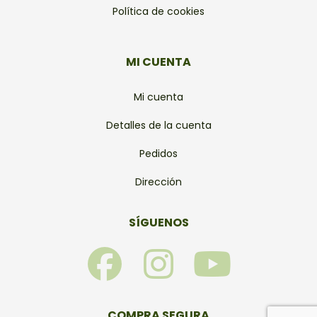
Política de cookies
MI CUENTA
Mi cuenta
Detalles de la cuenta
Pedidos
Dirección
SÍGUENOS
F
I
Y
a
n
o
COMPRA SEGURA