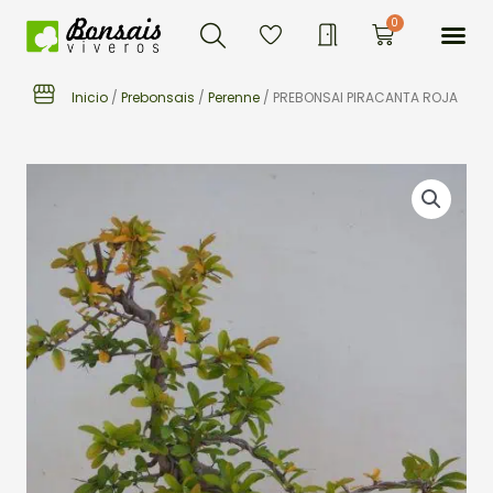
Buscar
Ir
Me
0
Carrito
al
contenido
Inicio
/
Prebonsais
/
Perenne
/ PREBONSAI PIRACANTA ROJA