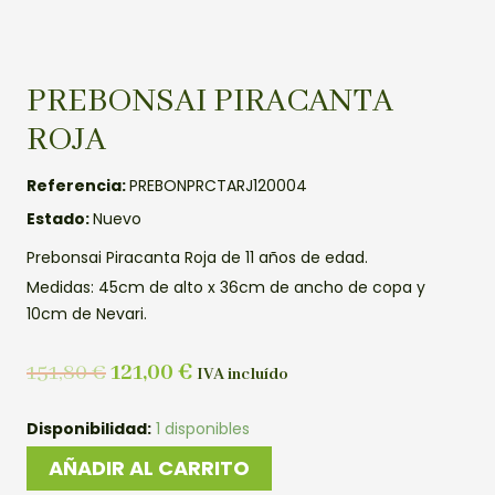
PREBONSAI PIRACANTA
ROJA
Referencia:
PREBONPRCTARJ120004
Estado:
Nuevo
Prebonsai Piracanta Roja de 11 años de edad.
Medidas: 45cm de alto x 36cm de ancho de copa y
10cm de Nevari.
151,80
€
121,00
€
IVA incluído
PREBONSAI
Disponibilidad:
1 disponibles
PIRACANTA
AÑADIR AL CARRITO
ROJA