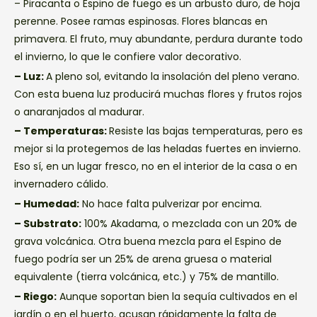
– Piracanta o Espino de fuego es un arbusto duro, de hoja
perenne. Posee ramas espinosas. Flores blancas en
primavera. El fruto, muy abundante, perdura durante todo
el invierno, lo que le confiere valor decorativo.
– Luz:
A pleno sol, evitando la insolación del pleno verano.
Con esta buena luz producirá muchas flores y frutos rojos
o anaranjados al madurar.
– Temperaturas:
Resiste las bajas temperaturas, pero es
mejor si la protegemos de las heladas fuertes en invierno.
Eso sí, en un lugar fresco, no en el interior de la casa o en
invernadero cálido.
– Humedad:
No hace falta pulverizar por encima.
– Substrato:
100% Akadama, o mezclada con un 20% de
grava volcánica. Otra buena mezcla para el Espino de
fuego podría ser un 25% de arena gruesa o material
equivalente (tierra volcánica, etc.) y 75% de mantillo.
– Riego:
Aunque soportan bien la sequía cultivados en el
jardín o en el huerto, acusan rápidamente la falta de