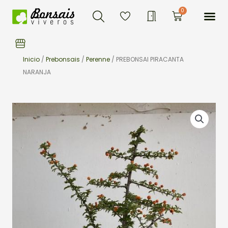
Buscar
Ir
Me
0
Carrito
al
contenido
Inicio
/
Prebonsais
/
Perenne
/ PREBONSAI PIRACANTA
NARANJA