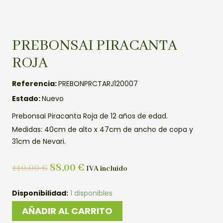
PREBONSAI PIRACANTA
ROJA
Referencia:
PREBONPRCTARJ120007
Estado:
Nuevo
Prebonsai Piracanta Roja de 12 años de edad.
Medidas: 40cm de alto x 47cm de ancho de copa y
31cm de Nevari.
110,00
€
88,00
€
IVA incluído
PREBONSAI
Disponibilidad:
1 disponibles
PIRACANTA
AÑADIR AL CARRITO
ROJA