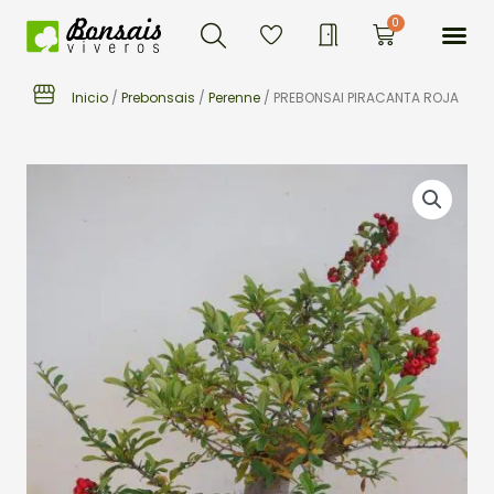
Buscar
Ir
Me
0
Carrito
al
contenido
Inicio
/
Prebonsais
/
Perenne
/ PREBONSAI PIRACANTA ROJA