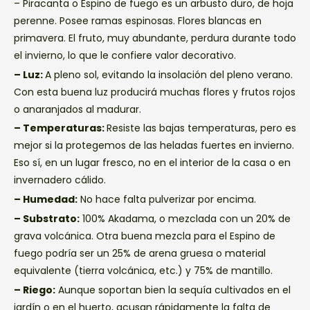
– Piracanta o Espino de fuego es un arbusto duro, de hoja
perenne. Posee ramas espinosas. Flores blancas en
primavera. El fruto, muy abundante, perdura durante todo
el invierno, lo que le confiere valor decorativo.
– Luz:
A pleno sol, evitando la insolación del pleno verano.
Con esta buena luz producirá muchas flores y frutos rojos
o anaranjados al madurar.
– Temperaturas:
Resiste las bajas temperaturas, pero es
mejor si la protegemos de las heladas fuertes en invierno.
Eso sí, en un lugar fresco, no en el interior de la casa o en
invernadero cálido.
– Humedad:
No hace falta pulverizar por encima.
– Substrato:
100% Akadama, o mezclada con un 20% de
grava volcánica. Otra buena mezcla para el Espino de
fuego podría ser un 25% de arena gruesa o material
equivalente (tierra volcánica, etc.) y 75% de mantillo.
– Riego:
Aunque soportan bien la sequía cultivados en el
jardín o en el huerto, acusan rápidamente la falta de