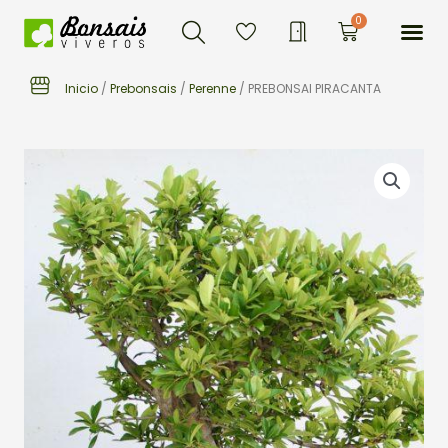
Buscar
Ir
Me
0
Carrito
al
contenido
Inicio
/
Prebonsais
/
Perenne
/ PREBONSAI PIRACANTA