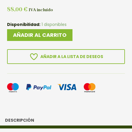
88,00
€
IVA incluído
PREBONSAI
Disponibilidad:
1 disponibles
PIRACANTA
AÑADIR AL CARRITO
cantidad
AÑADIR A LA LISTA DE DESEOS
DESCRIPCIÓN