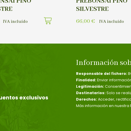
NSAI PINO
PREBONSAI PINO
STRE
SILVESTRE
66,00
€
IVA incluído
IVA incluído
Información sob
Responsable del fichero:
B
Finalidad:
Enviar informació
Legitimación:
Consentimient
Destinatarios:
Solo se reali
uentos exclusivos
Derechos:
Acceder, rectific
Más información en nuestra P