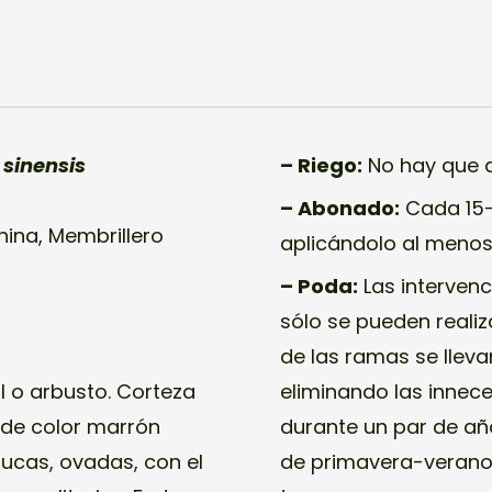
sinensis
– Riego:
No hay que de
– Abonado:
Cada 15-2
ina, Membrillero
aplicándolo al menos
– Poda:
Las intervenc
sólo se pueden realiz
de las ramas se lleva
l o arbusto. Corteza
eliminando las innec
 de color marrón
durante un par de año
ducas, ovadas, con el
de primavera-verano.