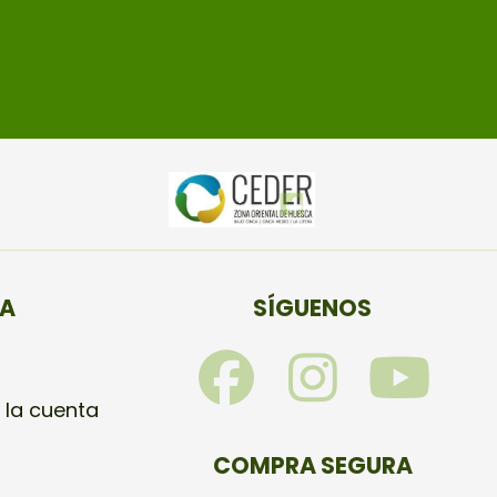
TA
SÍGUENOS
F
I
Y
a
n
o
 la cuenta
c
s
u
COMPRA SEGURA