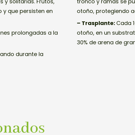
 y solitarias. Frutos,
tronco y ramas se pu
 y que persisten en
otoño, protegiendo 
– Trasplante:
Cada 1
ones prolongadas a la
otoño, en un substrat
30% de arena de gran
uando durante la
onados