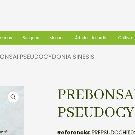
millas
Bosques
Mames
Árboles de jardín
Cultivo
BONSAI PSEUDOCYDONIA SINESIS
PREBONSA
PSEUDOCY
Referencia:
PREPSUDOCHI110