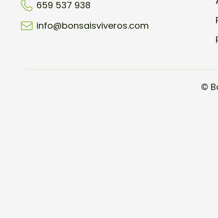
659 537 938
info@bonsaisviveros.com
© B