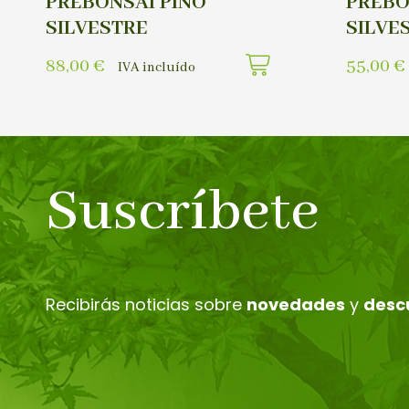
PREBONSAI PINO
PREBO
SILVESTRE
SILVE
88,00
€
55,00
€
IVA incluído
Suscríbete
Recibirás noticias sobre
novedades
y
desc