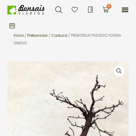
Buscar
Ir
Me
0
Carrito
al
contenido
Inicio
/
Prebonsais
/
Caduca
/ PREBONSAI PSEUDOCYDONIA
SINESIS