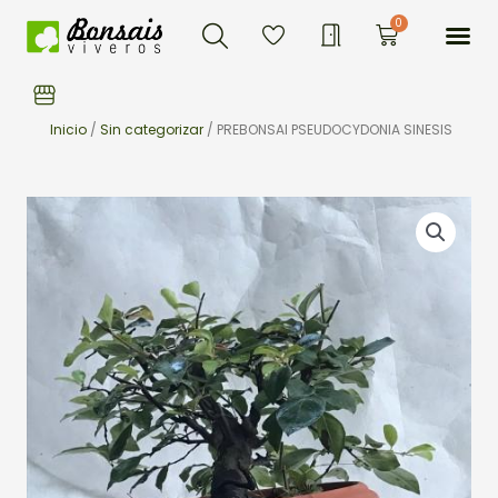
Buscar
Ir
Me
0
Carrito
al
contenido
Inicio
/
Sin categorizar
/ PREBONSAI PSEUDOCYDONIA SINESIS