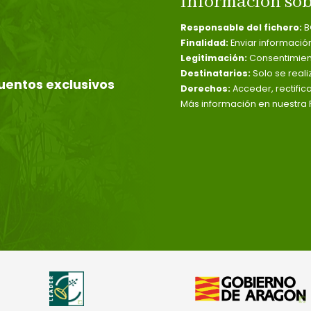
Información sob
Responsable del fichero:
B
Finalidad:
Enviar informació
Legitimación:
Consentimient
Destinatarios:
Solo se reali
uentos exclusivos
Derechos:
Acceder, rectific
Más información en nuestra P