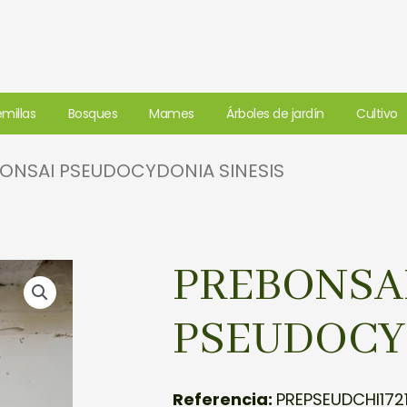
millas
Bosques
Mames
Árboles de jardín
Cultivo
BONSAI PSEUDOCYDONIA SINESIS
PREBONSA
PSEUDOCY
Referencia:
PREPSEUDCHI172