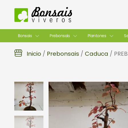
Ir
al
contenido
Bonsais
Prebonsais
Plantones
Se
Inicio
/
Prebonsais
/
Caduca
/ PRE