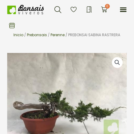
Buscar
Ir
Me
0
Carrito
al
contenido
Inicio
/
Prebonsais
/
Perenne
/ PREBONSAI SABINA RASTRERA