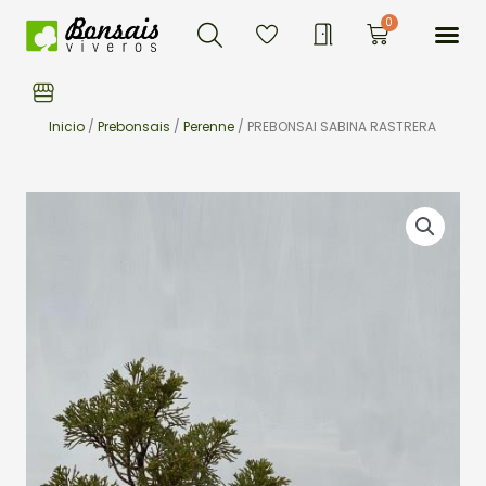
Buscar
Ir
Me
0
Carrito
al
contenido
Inicio
/
Prebonsais
/
Perenne
/ PREBONSAI SABINA RASTRERA