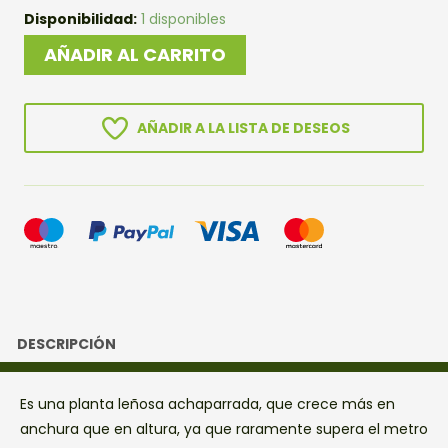
PREBONSAI
Disponibilidad:
1 disponibles
SABINA
AÑADIR AL CARRITO
RASTRERA
cantidad
AÑADIR A LA LISTA DE DESEOS
DESCRIPCIÓN
Es una planta leñosa achaparrada, que crece más en
anchura que en altura, ya que raramente supera el metro