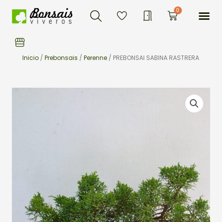
Buscar
Ir
Me
0
Carrito
al
contenido
Inicio
/
Prebonsais
/
Perenne
/ PREBONSAI SABINA RASTRERA