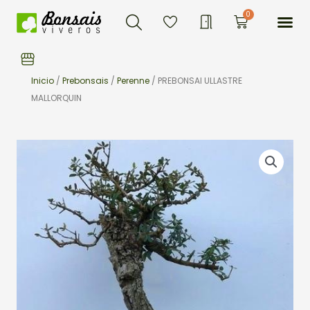
Buscar
Ir
Me
0
Carrito
al
contenido
Inicio
/
Prebonsais
/
Perenne
/ PREBONSAI ULLASTRE
MALLORQUIN