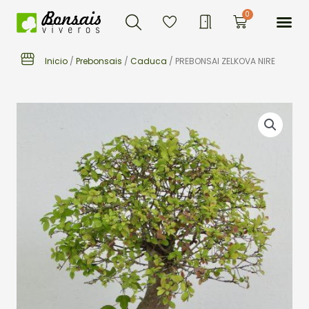
Buscar
Ir
Me
0
Carrito
al
contenido
Inicio
/
Prebonsais
/
Caduca
/ PREBONSAI ZELKOVA NIRE