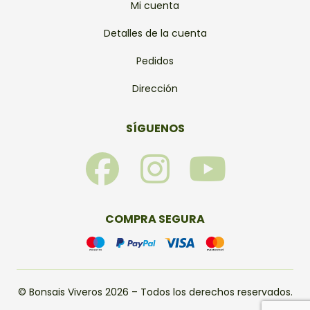
Mi cuenta
Detalles de la cuenta
Pedidos
Dirección
SÍGUENOS
F
I
Y
a
n
o
c
s
u
COMPRA SEGURA
e
t
t
b
a
u
© Bonsais Viveros 2026 – Todos los derechos reservados.