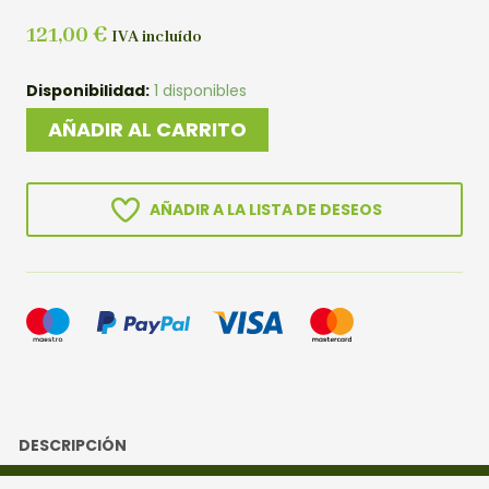
121,00
€
IVA incluído
PREBONSAI
Disponibilidad:
1 disponibles
ZELKOVA
AÑADIR AL CARRITO
NIRE
cantidad
AÑADIR A LA LISTA DE DESEOS
DESCRIPCIÓN