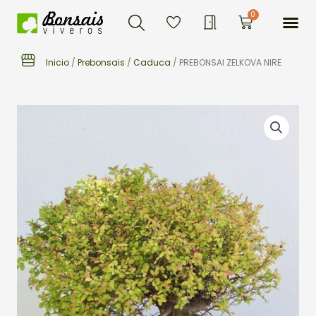
Buscar
Ir
Me
0
Carrito
al
contenido
Inicio
/
Prebonsais
/
Caduca
/ PREBONSAI ZELKOVA NIRE