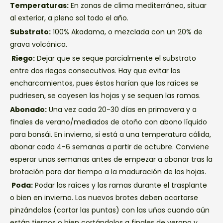
Temperaturas:
En zonas de clima mediterráneo, situar
al exterior, a pleno sol todo el año.
Substrato:
100% Akadama, o mezclada con un 20% de
grava volcánica.
Riego:
Dejar que se seque parcialmente el substrato
entre dos riegos consecutivos. Hay que evitar los
encharcamientos, pues éstos harían que las raíces se
pudriesen, se cayesen las hojas y se sequen las ramas.
Abonado:
Una vez cada 20-30 días en primavera y a
finales de verano/mediados de otoño con abono líquido
para bonsái. En invierno, si está a una temperatura cálida,
abonar cada 4-6 semanas a partir de octubre. Conviene
esperar unas semanas antes de empezar a abonar tras la
brotación para dar tiempo a la maduración de las hojas.
Poda:
Podar las raíces y las ramas durante el trasplante
o bien en invierno. Los nuevos brotes deben acortarse
pinzándolos (cortar las puntas) con las uñas cuando aún
están tiernos o bien cortándolos a finales de verano y