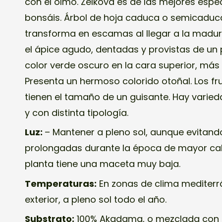
con el olmo. Zelkova es de las mejores espec
bonsáis. Árbol de hoja caduca o semicaduca.
transforma en escamas al llegar a la madure
el ápice agudo, dentadas y provistas de un 
color verde oscuro en la cara superior, más c
Presenta un hermoso colorido otoñal. Los fr
tienen el tamaño de un guisante. Hay varie
y con distinta tipología.
Luz:
– Mantener a pleno sol, aunque evitand
prolongadas durante la época de mayor calor
planta tiene una maceta muy baja.
Temperaturas:
En zonas de clima mediterrá
exterior, a pleno sol todo el año.
Substrato:
100% Akadama, o mezclada con 