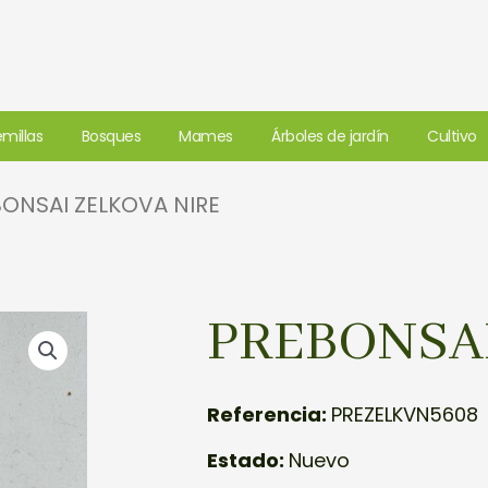
millas
Bosques
Mames
Árboles de jardín
Cultivo
BONSAI ZELKOVA NIRE
PREBONSAI
Referencia:
PREZELKVN5608
Estado:
Nuevo