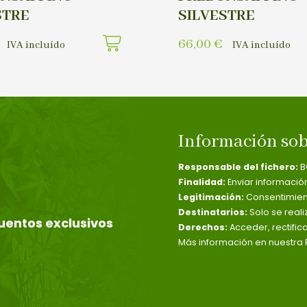
STRE
SILVESTRE
66,00
€
IVA incluído
IVA incluído
Información sob
Responsable del fichero:
B
Finalidad:
Enviar informació
Legitimación:
Consentimient
Destinatarios:
Solo se reali
uentos exclusivos
Derechos:
Acceder, rectific
Más información en nuestra P