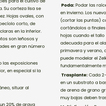
ies para el cultivo de
Poda:
Podar las raíc
 Su corteza lisa se
en invierno. Los nue
z. Hojas ovales, con
(cortar las puntas) c
pecíolo corto, de
cortándolos a finales
laras en la inferior.
hojas cuando el tall
utos son leñosos y
adecuada para el ala
dades en gran número
primavera y verano,
puede modelar el Zel
o las exposiciones
fundamentalmente me
, en especial si la
Trasplante:
Cada 2-3
en un substrato a ba
neo, situar al
de arena de grano gr
muy bajas deben tras
un 20% de grava