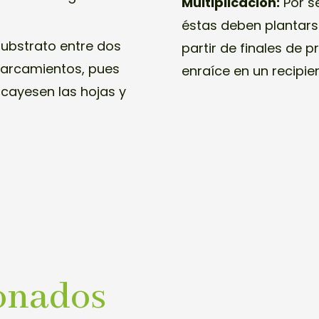
Multiplicación:
Por s
éstas deben plantars
substrato entre dos
partir de finales de 
charcamientos, pues
enraíce en un recipie
 cayesen las hojas y
onados