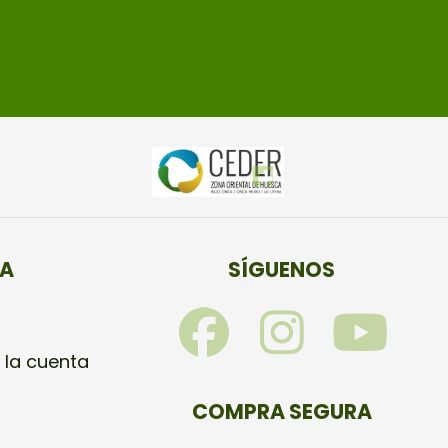
TA
SÍGUENOS
F
I
Y
a
n
o
 la cuenta
c
s
u
COMPRA SEGURA