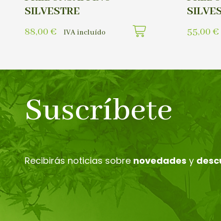
SILVESTRE
SILVE
88,00
€
55,00
€
IVA incluído
Suscríbete
Recibirás noticias sobre
novedades
y
desc