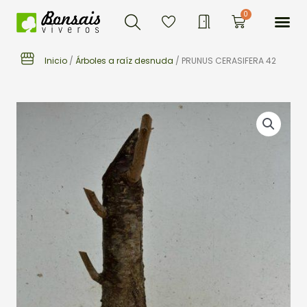
Buscar
Ir
Me
0
Carrito
al
contenido
Inicio
/
Árboles a raíz desnuda
/ PRUNUS CERASIFERA 42