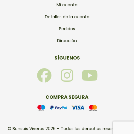
Mi cuenta
Detalles de la cuenta
Pedidos
Dirección
SÍGUENOS
F
I
Y
a
n
o
c
s
u
COMPRA SEGURA
e
t
t
b
a
u
© Bonsais Viveros 2026 – Todos los derechos reservados.