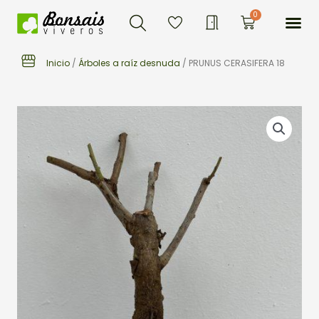
Buscar
Ir
Me
0
Carrito
al
contenido
Inicio
/
Árboles a raíz desnuda
/ PRUNUS CERASIFERA 18