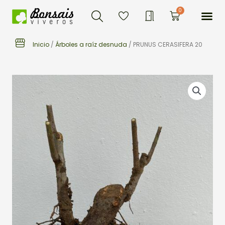
Buscar
Ir
Me
0
Carrito
al
contenido
Inicio
/
Árboles a raíz desnuda
/ PRUNUS CERASIFERA 20