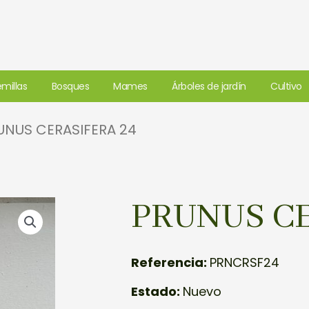
millas
Bosques
Mames
Árboles de jardín
Cultivo
UNUS CERASIFERA 24
PRUNUS CE
Referencia:
PRNCRSF24
Estado:
Nuevo