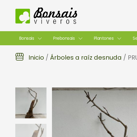
Ir
al
contenido
Bonsais
Prebonsais
Plantones
Se
Inicio
/
Árboles a raíz desnuda
/ PR