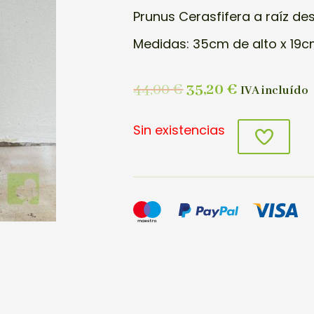
Prunus Cerasfifera a raíz de
Medidas: 35cm de alto x 19c
44,00
€
35,20
€
IVA incluído
Sin existencias