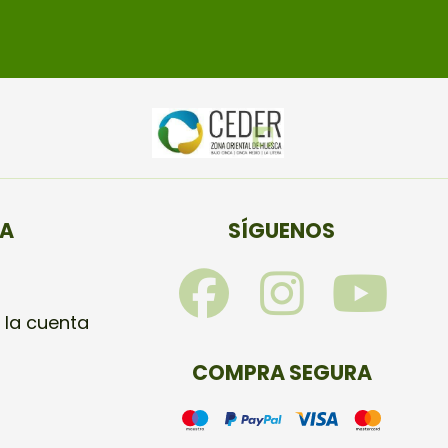
TA
SÍGUENOS
F
I
Y
a
n
o
 la cuenta
c
s
u
COMPRA SEGURA
e
t
t