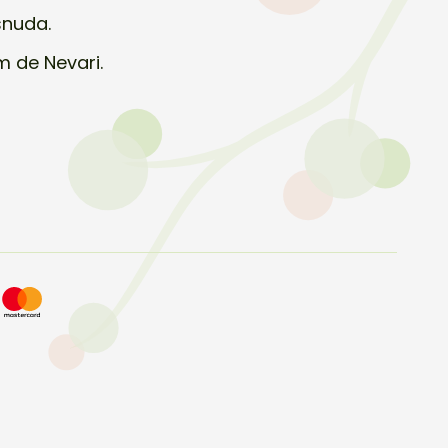
snuda.
m de Nevari.