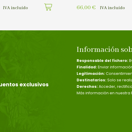
66,00
€
IVA incluído
IVA incluído
Información sob
Responsable del fichero:
B
Finalidad:
Enviar informació
Legitimación:
Consentimient
Destinatarios:
Solo se reali
uentos exclusivos
Derechos:
Acceder, rectific
Más información en nuestra P