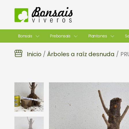
Ir
al
contenido
Bonsais
Prebonsais
Plantones
Se
Inicio
/
Árboles a raíz desnuda
/ PR