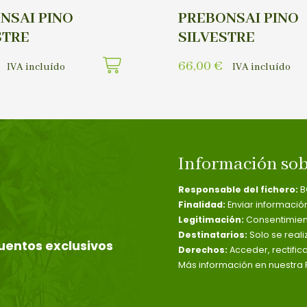
NSAI PINO
PREBONSAI PINO
STRE
SILVESTRE
66,00
€
IVA incluído
IVA incluído
Información sob
Responsable del fichero:
B
Finalidad:
Enviar informació
Legitimación:
Consentimient
Destinatarios:
Solo se reali
uentos exclusivos
Derechos:
Acceder, rectific
Más información en nuestra P