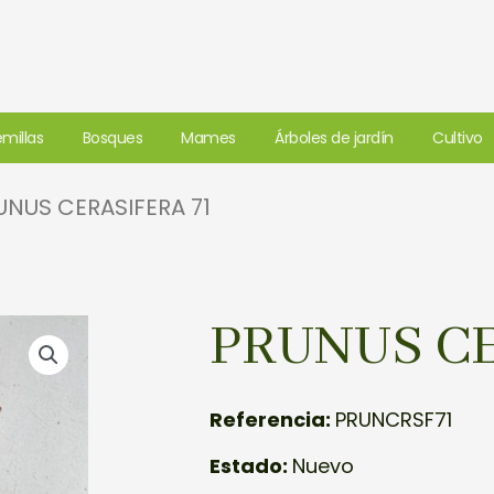
millas
Bosques
Mames
Árboles de jardín
Cultivo
UNUS CERASIFERA 71
PRUNUS CE
Referencia:
PRUNCRSF71
Estado:
Nuevo