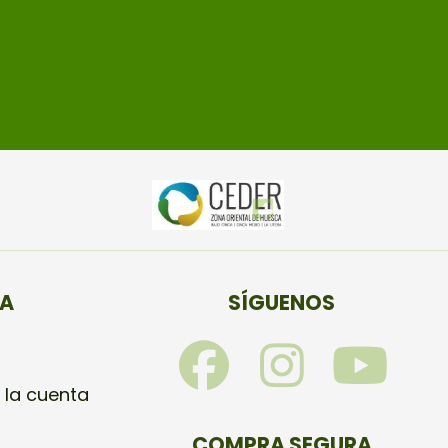
TA
SÍGUENOS
F
I
Y
a
n
o
 la cuenta
COMPRA SEGURA