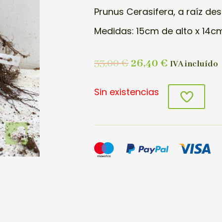
Prunus Cerasifera, a raíz de
Medidas: 15cm de alto x 14cm
33,00
€
26,40
€
IVA incluído
Sin existencias