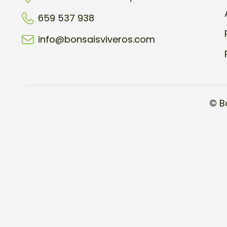
659 537 938
info@bonsaisviveros.com
© B