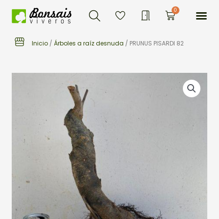
Buscar
Ir
Me
0
Carrito
al
contenido
Inicio
/
Árboles a raíz desnuda
/ PRUNUS PISARDI 82