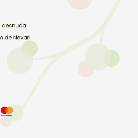
z desnuda.
m de Nevari.