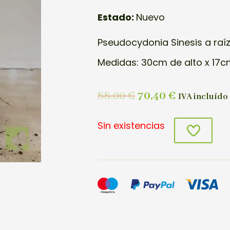
Estado:
Nuevo
Pseudocydonia Sinesis a raí
Medidas: 30cm de alto x 17c
88,00
€
70,40
€
IVA incluído
Sin existencias