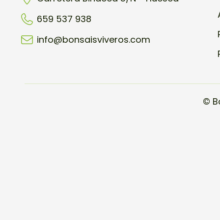
659 537 938
info@bonsaisviveros.com
© B