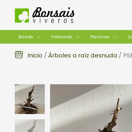
Ir
al
contenido
Bonsais
Prebonsais
Plantones
Se
Inicio
/
Árboles a raíz desnuda
/ PS