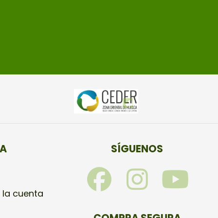
TA
SÍGUENOS
F
I
Y
a
n
o
 la cuenta
COMPRA SEGURA