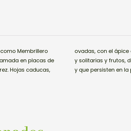
 como Membrillero
as flores son rojas
scamada en placas de
do, en forma de huevo
urez. Hojas caducas,
y que persisten en la