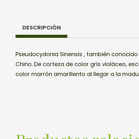
DESCRIPCIÓN
Pseudocydonia Sinensis , también conocido
ovadas, con el ápice obtuso y pecíolo corto. L
Chino. De corteza de color gris violáceo, e
y solitarias y frutos, de color amarillo dora
color marrón amarillento al llegar a la mad