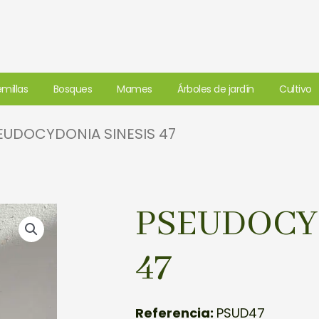
millas
Bosques
Mames
Árboles de jardín
Cultivo
EUDOCYDONIA SINESIS 47
PSEUDOCY
47
Referencia:
PSUD47