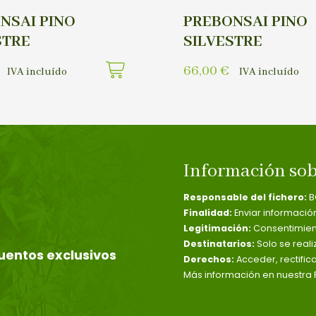
NSAI PINO
PREBONSAI PINO
STRE
SILVESTRE
66,00
€
IVA incluído
IVA incluído
Información sob
Responsable del fichero:
B
Finalidad:
Enviar informació
Legitimación:
Consentimient
Destinatarios:
Solo se reali
uentos exclusivos
Derechos:
Acceder, rectific
Más información en nuestra P