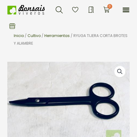
Buscar
Ir
Me
0
Carrito
al
contenido
Inicio
/
Cultivo
/
Herramientas
/ RYUGA TIJERA CORTA BROTES
Y ALAMBRE