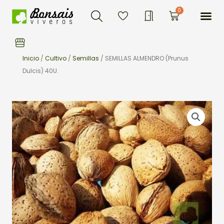
Buscar
Ir
Me
0
Carrito
al
contenido
Inicio
/
Cultivo
/
Semillas
/ SEMILLAS ALMENDRO (Prunus
Dulcis) 40U.