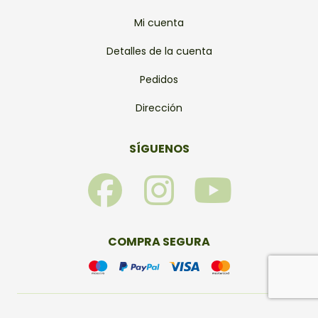
Mi cuenta
Detalles de la cuenta
Pedidos
Dirección
SÍGUENOS
F
I
Y
a
n
o
c
s
u
COMPRA SEGURA
e
t
t
© Bonsais Viveros 2026 – Todos los derechos reservados.