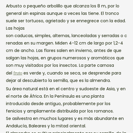
Arbusto o pequeño arbolillo que alcanza los 8 m, por lo
general sin espinas aunque a veces las tiene. El tronco
suele ser tortuoso, agrietado y se ennegrece con la edad.
Las hojas
son
caducas,
simples,
alternas,
lanceoladas
y
serradas
o
c
renadas
en su
margen.
Miden 4-12 cm de largo por 1,2-4
cm de ancho. Las flores salen en invierno, antes de que
salgan las hojas, en grupos numerosos y aromáticos que
son muy visitados por los insectos. La parte carnosa
del
es verde y, cuando se seca, se desprende para
fruto
dejar al descubierto la semilla, que es la almendra.
Su área natural está en el centro y sudoeste de Asia, y en
el norte de África. En la Península es una planta
introducida desde antiguo, probablemente por los
fenicios y ampliamente distribuida por los romanos.
Se
asilvestra
en muchos lugares y es más abundante en
Andalucía, Baleares y la mitad oriental.