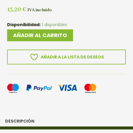
13,20
€
IVA incluído
SEMILLAS
Disponibilidad:
1 disponibles
ALMENDRO
AÑADIR AL CARRITO
(Prunus
Dulcis)
40U.
AÑADIR A LA LISTA DE DESEOS
cantidad
DESCRIPCIÓN