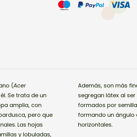
50U.
cantidad
ano (
Acer
Además, son más finas
él. Se trata de un
segregan látex al ser
opa amplia, con
formados por semilla
o pardusca, pero que
formando un ángulo de
nales. Las hojas
horizontales.
millas y lobuladas,