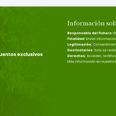
Información sob
Responsable del fichero:
B
Finalidad:
Enviar informació
Legitimación:
Consentimient
Destinatarios:
Solo se reali
uentos exclusivos
Derechos:
Acceder, rectific
Más información en nuestra P