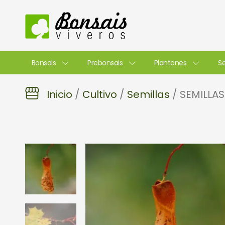
Ir
al
contenido
Bonsais
Prebonsais
Plantones
Se
Inicio
/
Cultivo
/
Semillas
/ SEMILLAS