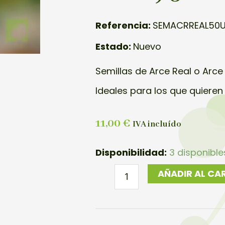
Referencia:
SEMACRREAL50U
Estado:
Nuevo
Semillas de Arce Real o Arc
Ideales para los que quieren
11,00
€
IVA incluído
SEMILLAS
Disponibilidad:
3 disponible
ARCE
AÑADIR AL CA
PLATANAOIDES
(ARCE
REAL)