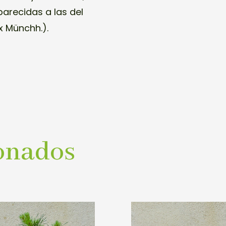
arecidas a las del
ex Münchh.).
onados