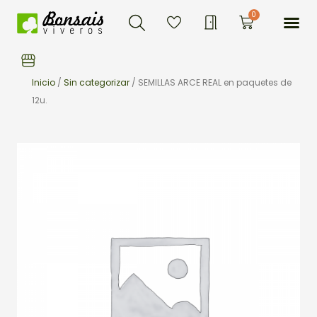
Buscar
Ir
Me
0
Carrito
al
contenido
Inicio
/
Sin categorizar
/ SEMILLAS ARCE REAL en paquetes de
12u.