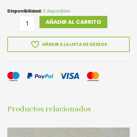
SEMILLAS
Disponibilidad:
5 disponibles
ARCE
AÑADIR AL CARRITO
REAL
en
paquetes
AÑADIR A LA LISTA DE DESEOS
de
12u.
cantidad
Productos relacionados