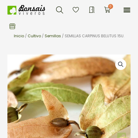
Buscar
Ir
Me
0
Carrito
al
contenido
Inicio
/
Cultivo
/
Semillas
/ SEMILLAS CARPINUS BELUTUS 15U.