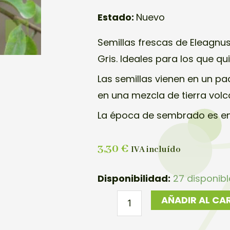
Estado:
Nuevo
Semillas frescas de Eleagnu
Gris. Ideales para los que qu
Las semillas vienen en un pa
en una mezcla de tierra volcá
La época de sembrado es en
3,30
€
IVA incluído
SEMILLAS
Disponibilidad:
27 disponib
ELAEAGNUS
AÑADIR AL CA
MULTIFLORA
12U.