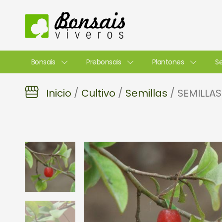
Ir
al
contenido
Bonsais
Prebonsais
Plantones
Se
Inicio
/
Cultivo
/
Semillas
/ SEMILLAS