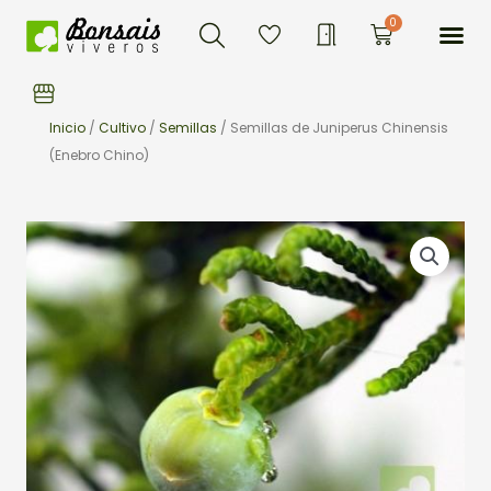
Buscar
Ir
Me
0
Carrito
al
contenido
Inicio
/
Cultivo
/
Semillas
/ Semillas de Juniperus Chinensis
(Enebro Chino)