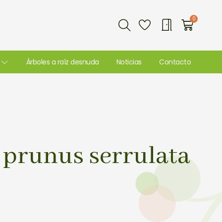
Buscar
0
Carri
Árboles a raíz desnuda
Noticias
Contacto
 prunus serrulata