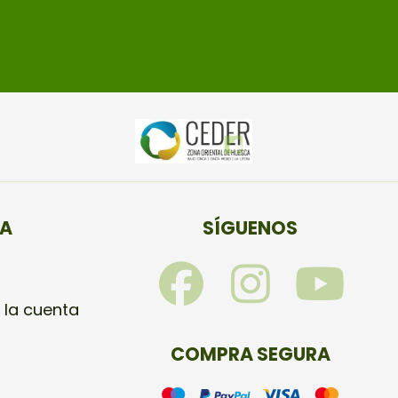
TA
SÍGUENOS
F
I
Y
a
n
o
 la cuenta
c
s
u
COMPRA SEGURA