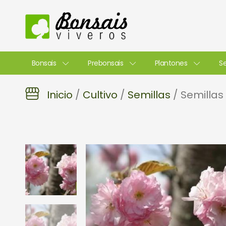
Ir
al
contenido
Bonsais
Prebonsais
Plantones
Se
Inicio
/
Cultivo
/
Semillas
/ Semillas 