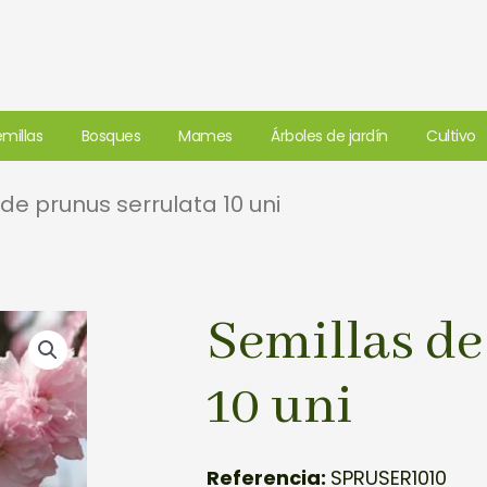
millas
Bosques
Mames
Árboles de jardín
Cultivo
de prunus serrulata 10 uni
Semillas de
10 uni
Referencia:
SPRUSER1010