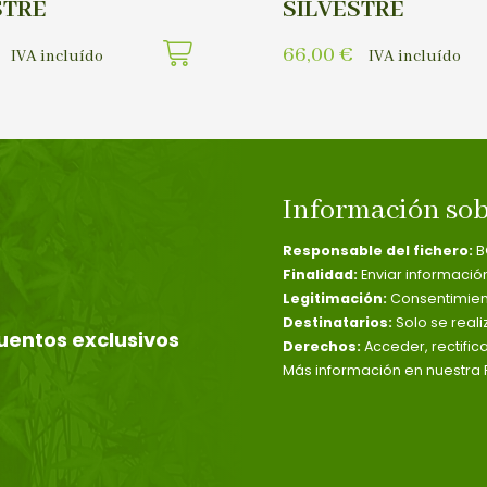
STRE
SILVESTRE
66,00
€
IVA incluído
IVA incluído
Información sob
Responsable del fichero:
B
Finalidad:
Enviar informació
Legitimación:
Consentimient
Destinatarios:
Solo se reali
uentos exclusivos
Derechos:
Acceder, rectific
Más información en nuestra P